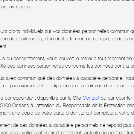
u anonymisées.
rs droits individuels sur vos données personnelles communiquée
tation des traitements, d’un droit à la mort numérique, et dans cer
ent.
idique du consentement, vous pouvez le retirer à tout moment en
ortabilité des données personnelles concerne les données dont l
s avez communiqué des données à caractère personnel, toute rec
ne pas exercer cette obligation si cela entraine des formalité
re correspondant disponible sur le Site
Contact
ou par courrier 
100 Orléans à l’attention du Responsable de la Protection d
ignant une copie de votre carte d’identité qui complètera votre
tement de ses données à caractère personnels ne répond pas a
ir vos observations et saisir directement l’autorité de contrôle fr