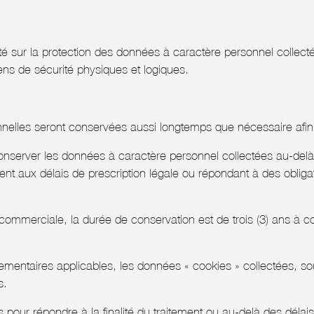
ité sur la protection des données à caractère personnel colle
ns de sécurité physiques et logiques.
elles seront conservées aussi longtemps que nécessaire afin d’a
conserver les données à caractère personnel collectées au-delà 
ment aux délais de prescription légale ou répondant à des oblig
on commerciale, la durée de conservation est de trois (3) ans à c
èglementaires applicables, les données « cookies » collectées, 
s.
 pour répondre à la finalité du traitement ou au-delà des déla