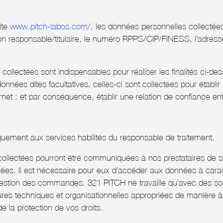
ite
www.pitch-labos.com/
, les données personnelles collectées
on responsable/titulaire, le numéro RPPS/CIP/FINESS, l’adress
llectées sont indispensables pour réaliser les finalités ci-dess
ées dites facultatives, celles-ci sont collectées pour établir 
ernet ; et par conséquence, établir une relation de confiance en
uement aux services habilités du responsable de traitement.
ollectées pourront être communiquées à nos prestataires de se
es. Il est nécessaire pour eux d’accéder aux données à caract
 gestion des commandes. 321 PITCH ne travaille qu’avec des sou
res techniques et organisationnelles appropriées de manière 
e la protection de vos droits.