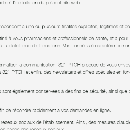
re à l’exploitation du présent site web.
épondent à une ou plusieurs finalités explicites, légitimes et d
tiné à vous pharmaciens et professionnels de santé, et a pour o
à la plateforme de formations. Vos données à caractère person
ersonnaliser la communication, 321 PITCH propose de vous envoy
 321 PITCH et enfin, des newsletters et offres spéciales en fonc
s sont également conservées à des fins de sécurité, ainsi que 
f afin de répondre rapidement à vos demandes en ligne.
es réseaux sociaux de l’établissement. Ainsi, des mesures d’aud
r nos pages des réseaux sociaux.